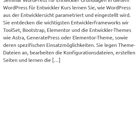
Word­Press für Ent­wick­ler Kurs ler­nen Sie, wie Word­Press
aus der Ent­wick­ler­sicht para­me­triert und ein­ge­stellt wird.
Sie ent­decken die wich­tig­sten Ent­wick­ler­frame­works wir
Tool­Set, Boot­strap, Ele­men­tor und die Ent­­wick­­ler-The­­mes
wie Astra, Gene­ra­te­Press oder Ele­­men­tor-The­­me, sowie
deren spe­zi­fi­schen Ein­satz­mög­lich­kei­ten. Sie legen The­­me-
Datei­en an, bear­bei­ten die Kon­fi­gu­ra­ti­ons­da­tei­en, erstel­len
Sei­ten und ler­nen die […]