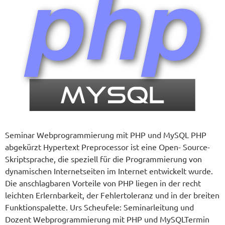
Semi­nar Web­pro­gram­mie­rung mit PHP und MySQL PHP
abge­kürzt Hyper­text Prepro­ces­sor ist eine Open- Source-
Skript­spra­che, die spe­zi­ell für die Pro­gram­mie­rung von
dyna­mi­schen Inter­net­sei­ten im Inter­net ent­wickelt wur­de.
Die anschlag­ba­ren Vor­tei­le von PHP lie­gen in der recht
leich­ten Erlern­bar­keit, der Feh­ler­to­le­ranz und in der brei­ten
Funk­ti­ons­pa­let­te. Urs Sche­ufe­le: Semi­nar­lei­tung und
Dozent Web­pro­gram­mie­rung mit PHP und MySQLTer­min