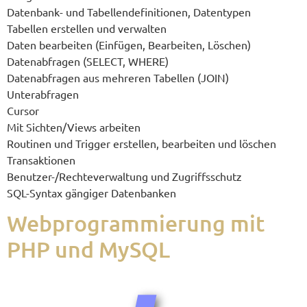
Daten­bank- und Tabel­len­de­fi­ni­tio­nen, Datentypen
Tabel­len erstel­len und verwalten
Daten bear­bei­ten (Ein­fü­gen, Bear­bei­ten, Löschen)
Daten­ab­fra­gen (SELECT, WHERE)
Daten­ab­fra­gen aus meh­re­ren Tabel­len (JOIN)
Unterabfragen
Cursor
Mit Sichten/Views arbeiten
Rou­ti­nen und Trig­ger erstel­len, bear­bei­ten und löschen
Transaktionen
Benut­zer-/Rech­te­ver­wal­tung und Zugriffsschutz
SQL-Syn­tax gän­gi­ger Datenbanken
Web­pro­gram­mie­rung mit
PHP und MySQL