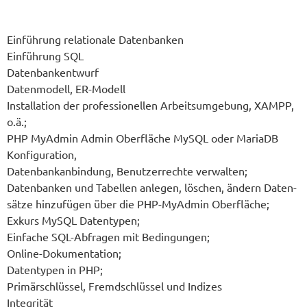
Ein­füh­rung rela­tio­na­le Datenbanken
Ein­füh­rung SQL
Datenbankentwurf
Daten­mo­dell, ER-Modell
Instal­la­ti­on der pro­fes­sio­nel­len Arbeits­um­ge­bung, XAMPP,
o.ä.;
PHP MyAd­min Admin Ober­flä­che MySQL oder MariaDB
Konfiguration,
Daten­bank­an­bin­dung, Benut­zer­rech­te verwalten;
Daten­ban­ken und Tabel­len anle­gen, löschen, ändern Daten­
sät­ze hin­zu­fü­gen über die PHP-MyAd­min Oberfläche;
Exkurs MySQL Datentypen;
Ein­fa­che SQL-Abfra­gen mit Bedingungen;
Online-Dokumentation;
Daten­ty­pen in PHP;
Pri­mär­schlüs­sel, Fremd­schlüs­sel und Indizes
Integrität