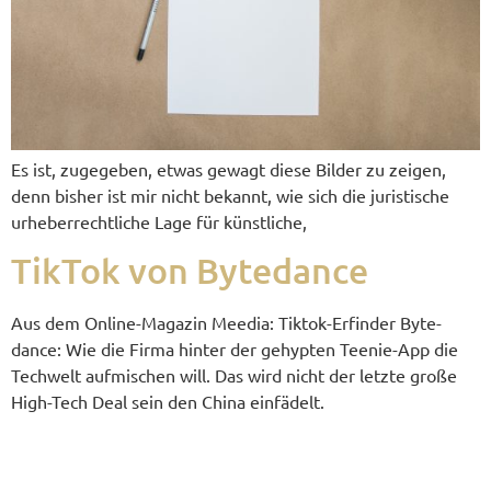
Es ist, zuge­ge­ben, etwas gewagt die­se Bil­der zu zei­gen,
denn bis­her ist mir nicht bekannt, wie sich die juri­sti­sche
urhe­ber­recht­li­che Lage für künstliche,
Tik­Tok von Bytedance
Aus dem Online-Maga­zin Mee­dia: Tik­tok-Erfin­der Byte­
dance: Wie die Fir­ma hin­ter der gehyp­ten Tee­nie-App die
Tech­welt auf­mi­schen will. Das wird nicht der letz­te gro­ße
High-Tech Deal sein den Chi­na einfädelt.