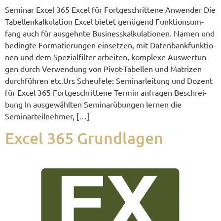
Semi­nar Excel 365 Excel für Fort­ge­schrit­te­ne Anwen­der Die
Tabel­len­kal­ku­la­ti­on Excel bie­tet genü­gend Funk­ti­ons­um­
fang auch für aus­gehn­te Busi­ness­kal­ku­la­tio­nen. Namen und
beding­te For­ma­tie­run­gen ein­set­zen, mit Daten­bank­funk­tio­
nen und dem Spe­zi­al­fil­ter arbei­ten, kom­ple­xe Aus­wer­tun­
gen durch Ver­wen­dung von Pivot-Tabel­­len und Matri­zen
durch­füh­ren etc.Urs Sche­ufe­le: Semi­nar­lei­tung und Dozent
für Excel 365 Fort­ge­schrit­te­ne Ter­min anfra­gen Beschrei­
bung In aus­ge­wähl­ten Semi­nar­übun­gen ler­nen die
Seminarteilnehmer, […]
Excel 365 Grundlagen