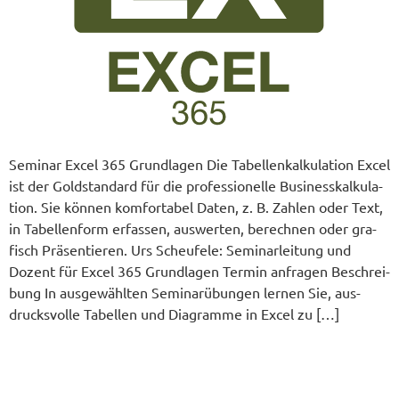
Semi­nar Excel 365 Grund­la­gen Die Tabel­len­kal­ku­la­ti­on Excel
ist der Gold­stan­dard für die pro­fes­sio­nel­le Busi­ness­kal­ku­la­
ti­on. Sie kön­nen kom­for­ta­bel Daten, z. B. Zah­len oder Text,
in Tabel­len­form erfas­sen, aus­wer­ten, berech­nen oder gra­
fisch Prä­sen­tie­ren. Urs Sche­ufe­le: Semi­nar­lei­tung und
Dozent für Excel 365 Grund­la­gen Ter­min anfra­gen Beschrei­
bung In aus­ge­wähl­ten Semi­nar­übun­gen ler­nen Sie, aus­
drucks­vol­le Tabel­len und Dia­gram­me in Excel zu […]