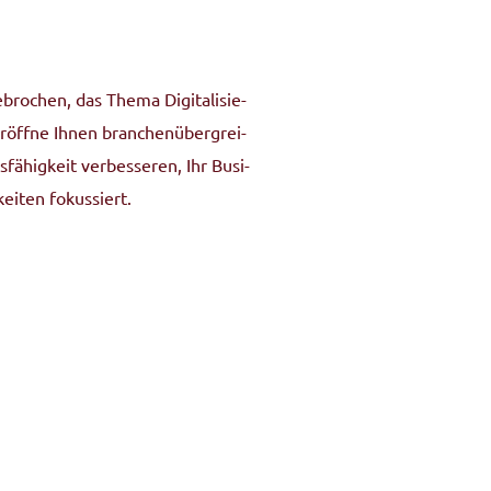
­bro­chen, das The­ma Digi­ta­li­sie­
röff­ne Ihnen bran­chen­über­grei­
fähigkeit ver­bes­se­ren, Ihr Busi­
­kei­ten fokussiert.