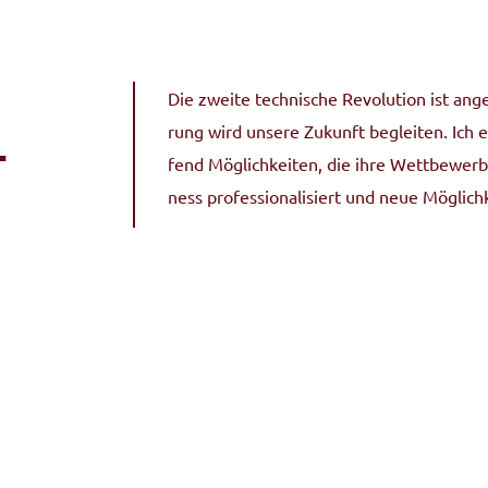
Die zwei­te tech­ni­sche Revo­lu­ti­on ist ange
rung wird unse­re Zukunft beglei­ten. Ich e
­
fend Mög­lich­kei­ten, die ihre Wettbewerbs­
ness pro­fes­sio­na­li­siert und neue Mög­lich