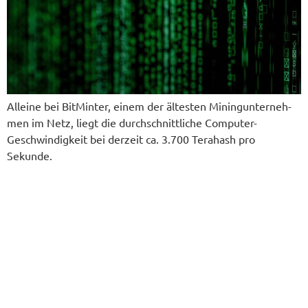
Allei­ne bei Bit­Min­ter, einem der älte­sten Mining­un­ter­neh­
men im Netz, liegt die durch­schnitt­li­che Com­pu­ter-
Geschwin­dig­keit bei der­zeit ca. 3.700 Tera­hash pro
Sekunde.