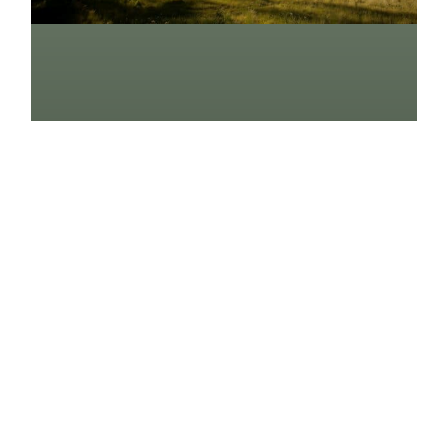
Inno­va­tiv, Inter­ak­tiv,
Umwelt­freund­lich: Die
Zukunft Des Web­de­signs