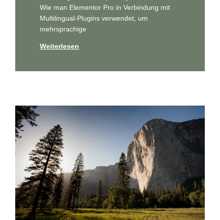
Wie man Ele­men­tor Pro in Ver­bin­dung mit
Mul­ti­l­in­gu­al-Plug­ins ver­wen­det, um
mehrsprachige
Weiterlesen