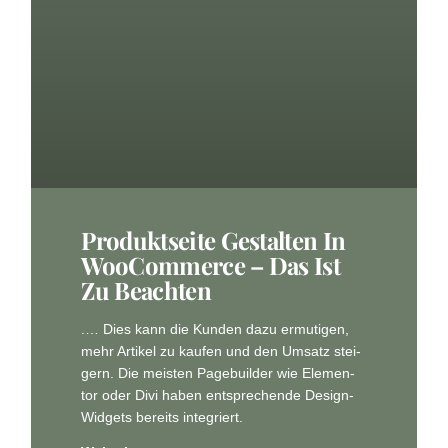
Pro­dukt­sei­te Gestal­ten In
Woo­Com­mer­ce – Das Ist
Zu Beachten
.… Dies kann die Kun­den dazu ermu­ti­gen,
mehr Arti­kel zu kau­fen und den Umsatz stei­
gern. Die mei­sten Page­buil­der wie Ele­men­
tor oder Divi haben ent­spre­chen­de Design-
Wid­gets bereits integriert.