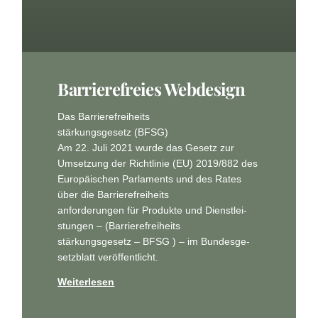
Bar­rie­re­frei­es Webdesign
Das Bar­rie­re­frei­heits
stär­kungs­ge­setz (BFSG)
Am 22. Juli 2021 wur­de das Gesetz zur
Umset­zung der Richt­li­nie (EU) 2019/882 des
Euro­päi­schen Par­la­ments und des Rates
über die Bar­rie­re­frei­heits
anfor­de­run­gen für Pro­duk­te und Dienst­lei­
stun­gen – (Bar­rie­re­frei­heits
stär­kungs­ge­setz – BFSG ) – im Bun­des­ge­
setz­blatt veröffentlicht.
Weiterlesen