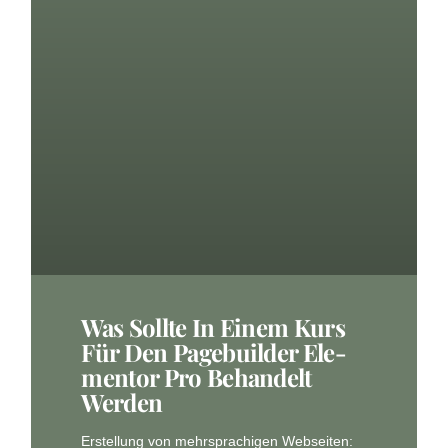
Was Soll­te In Einem Kurs
Für Den Page­buil­der Ele­
Men­tor Pro Behan­delt
Werden
Erstel­lung von mehr­spra­chi­gen Web­sei­ten: