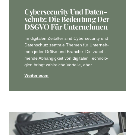
Cyber­se­cu­ri­ty Und Daten­
Schutz: Die Bedeu­tung Der
DSGVO Für Unternehmen
Im digi­ta­len Zeit­al­ter sind Cyber­se­cu­ri­ty und
Daten­schutz zen­tra­le The­men für Unter­neh­
men jeder Grö­ße und Bran­che. Die zuneh­
men­de Abhän­gig­keit von digi­ta­len Tech­no­lo­
gien bringt zahl­rei­che Vor­tei­le, aber
Weiterlesen