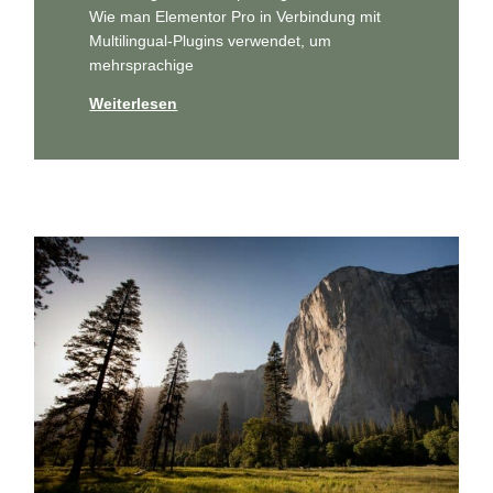
Wie man Ele­men­tor Pro in Ver­bin­dung mit
Mul­ti­l­in­gu­al-Plug­ins ver­wen­det, um
mehrsprachige
Weiterlesen