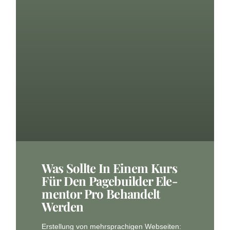
Was Soll­te In Einem Kurs
Für Den Page­buil­der Ele­
Men­tor Pro Behan­delt
Werden
Erstel­lung von mehr­spra­chi­gen Web­sei­ten: