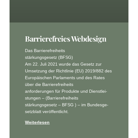
Bar­rie­re­frei­es Webdesign
Das Bar­rie­re­frei­heits
stär­kungs­ge­setz (BFSG)
Am 22. Juli 2021 wur­de das Gesetz zur
Umset­zung der Richt­li­nie (EU) 2019/882 des
Euro­päi­schen Par­la­ments und des Rates
über die Bar­rie­re­frei­heits
anfor­de­run­gen für Pro­duk­te und Dienst­lei­
stun­gen – (Bar­rie­re­frei­heits
stär­kungs­ge­setz – BFSG ) – im Bun­des­ge­
setz­blatt veröffentlicht.
Weiterlesen