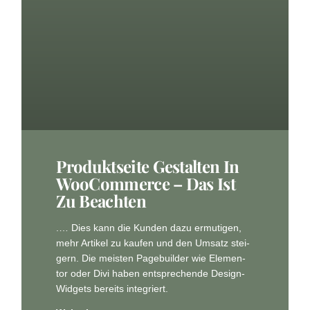
Pro­dukt­sei­te Gestal­ten In
Woo­Com­mer­ce – Das Ist
Zu Beachten
.… Dies kann die Kun­den dazu ermu­ti­gen,
mehr Arti­kel zu kau­fen und den Umsatz stei­
gern. Die mei­sten Page­buil­der wie Ele­men­
tor oder Divi haben ent­spre­chen­de Design-
Wid­gets bereits integriert.