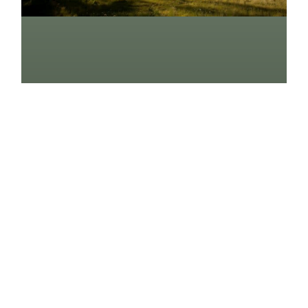
Inno­va­tiv, Inter­ak­tiv,
Umwelt­freund­lich: Die
Zukunft Des Web­de­signs