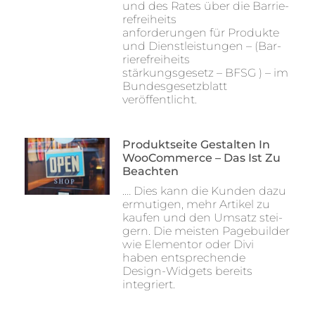
und des Rates über die Bar­rie­
re­frei­heits
anfor­de­run­gen für Pro­duk­te
und Dienst­lei­stun­gen – (Bar­
rie­re­frei­heits
stär­kungs­ge­setz – BFSG ) – im
Bun­des­ge­setz­blatt
veröffentlicht.
Pro­dukt­sei­te Gestal­ten In
Woo­Com­mer­ce – Das Ist Zu
Beachten
.… Dies kann die Kun­den dazu
ermu­ti­gen, mehr Arti­kel zu
kau­fen und den Umsatz stei­
gern. Die mei­sten Page­buil­der
wie Ele­men­tor oder Divi
haben ent­spre­chen­de
Design-Wid­gets bereits
integriert.