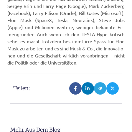
Ser­gey Brin und Lar­ry Page (Goog­le), Mark Zucker­berg
(Face­book), Lar­ry Elli­son (Ora­cle), Bill Gates (Micro­soft),
Elon Musk (SpaceX, Tes­la, Neu­r­a­link), Ste­ve Jobs
(Apple) und Mil­lio­nen wei­te­re, weni­ger bekann­te Fir­
men­grün­der. Auch wenn ich den TES­LA-Hype kri­tisch
sehe, es macht trotz­dem bestimmt irre Spass für Elon
Musk zu arbei­ten und es sind Musk & Co., die Inno­va­tio­
nen und die Gesell­schaft wirk­lich vor­an­brin­gen – nicht
die Poli­tik oder die Universitäten.
Teilen:
Mehr Aus Dem Blog