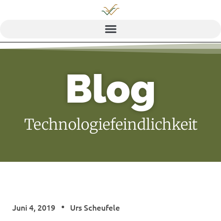
Blog
Tech­no­lo­gie­feind­lich­keit
Juni 4, 2019
Urs Scheufele