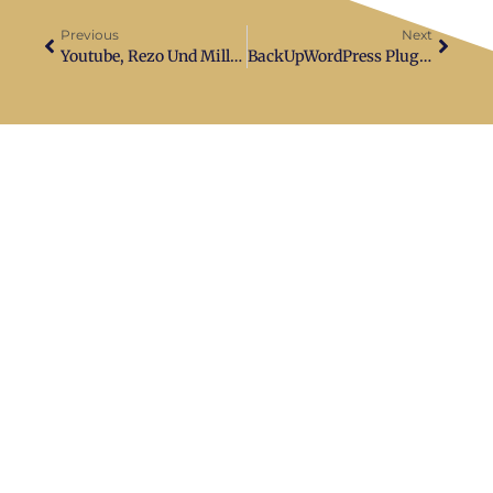
Previous
Next
You­tube, Rezo Und Millionenklicks
Back­Up­Word­Press Plug­in Fatal Error