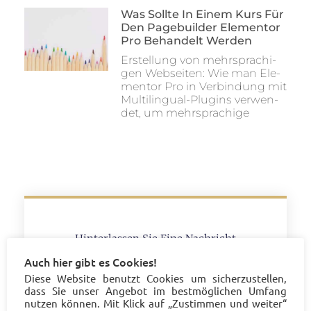
Was Soll­te In Einem Kurs Für
Den Page­buil­der Ele­men­tor
Pro Behan­delt Werden
Erstel­lung von mehr­spra­chi­
gen Web­sei­ten: Wie man Ele­
men­tor Pro in Ver­bin­dung mit
Mul­ti­l­in­gu­al-Plug­ins ver­wen­
det, um mehrsprachige
Hinterlassen Sie Eine Nachricht
Auch hier gibt es Cookies!
Diese Website benutzt Cookies um sicherzustellen,
dass Sie unser Angebot im bestmöglichen Umfang
nutzen können. Mit Klick auf „Zustimmen und weiter“