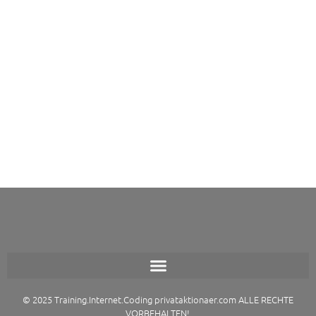
© 2025 Training.Internet.Coding privataktionaer.com
ALLE RECHTE
VORBEHALTEN!