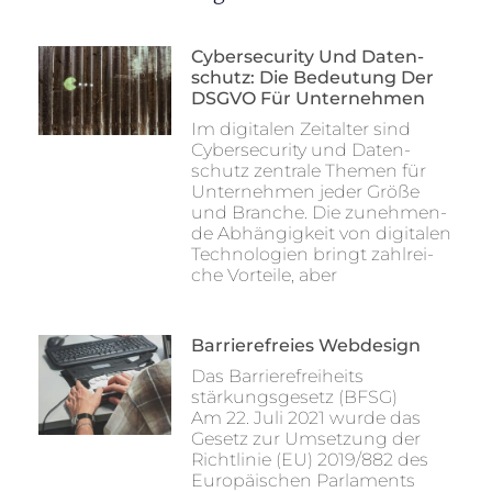
Cyber­se­cu­ri­ty Und Daten­
Schutz: Die Bedeu­tung Der
DSGVO Für Unternehmen
Im digi­ta­len Zeit­al­ter sind
Cyber­se­cu­ri­ty und Daten­
schutz zen­tra­le The­men für
Unter­neh­men jeder Grö­ße
und Bran­che. Die zuneh­men­
de Abhän­gig­keit von digi­ta­len
Tech­no­lo­gien bringt zahl­rei­
che Vor­tei­le, aber
Bar­rie­re­frei­es Webdesign
Das Bar­rie­re­frei­heits
stär­kungs­ge­setz (BFSG)
Am 22. Juli 2021 wur­de das
Gesetz zur Umset­zung der
Richt­li­nie (EU) 2019/882 des
Euro­päi­schen Par­la­ments