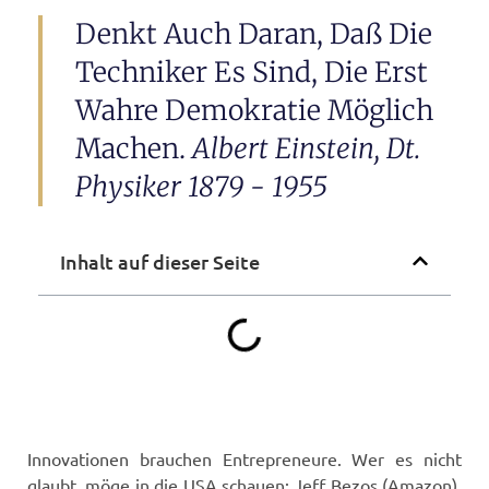
Denkt Auch Daran, Daß Die
Techniker Es Sind, Die Erst
Wahre Demokratie Möglich
Machen.
Albert Einstein, Dt.
Physiker 1879 - 1955
Inhalt auf dieser Seite
Inno­va­tio­nen brau­chen Entre­pre­neu­re. Wer es nicht
glaubt, möge in die USA schau­en: Jeff Bezos (Ama­zon),