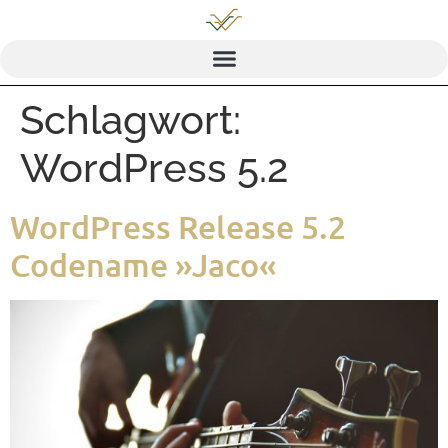
Schlagwort:
WordPress 5.2
Word­Press Release 5.2
Code­na­me »Jaco«