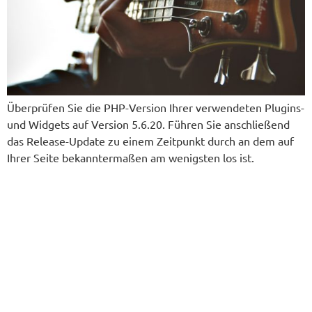
Über­prü­fen Sie die PHP-Ver­si­on Ihrer ver­wen­de­ten Plug­ins-
und Wid­gets auf Ver­si­on 5.6.20. Füh­ren Sie anschlie­ßend
das Release-Update zu einem Zeit­punkt durch an dem auf
Ihrer Sei­te bekann­ter­ma­ßen am wenig­sten los ist.