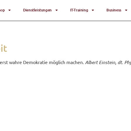
hop
Dienst­lei­stun­gen
IT-Trai­ning
Busi­ness
it
e erst wah­re Demo­kra­tie mög­lich machen.
Albert Ein­stein, dt. Ph