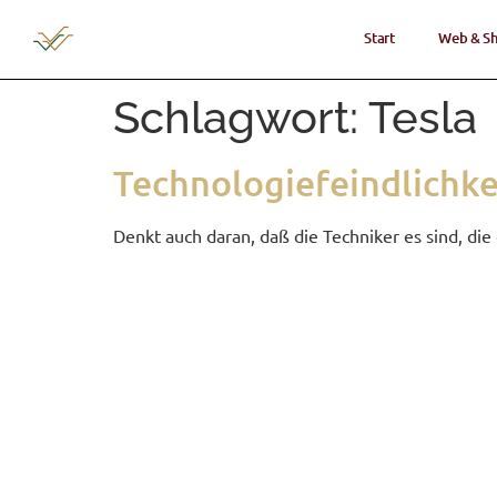
Start
Web & S
Schlagwort:
Tesla
Tech­no­lo­gie­feind­lich­ke
Denkt auch dar­an, daß die Tech­ni­ker es sind, di