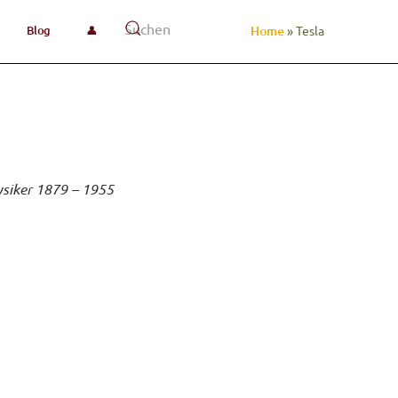
Blog
👤
Home
»
Tesla
y­si­ker 1879 – 1955